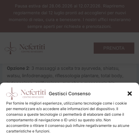
Vai
Pausa estiva dal 28.06.2026 al 12.07.2026. Riapriremo
al
regolarmente dal 12 luglio pronti ad accogliervi per nuovi
contenuto
momento di relax, cura e benessere. I nostri uffici resteranno
sempre aperti per richieste e prenotazioni.
Antistress
Di
Giorgia Furian
/
19/03/2026
PRENOTA
Opzione 1
: 3 terapie dello stesso tipo (50 min.)
Opzione 2
: 3 massaggi a scelta tra ayurveda, shiatsu,
watsu, linfodrenaggio, riflessologia plantare, total body,
indonesiano, californiano, gua sha e massaggio bio-
elasticizzante (50 min.)
Gestisci Consenso
Per fornire le migliori esperienze, utilizziamo tecnologie come i cookie
per memorizzare e/o accedere alle informazioni del dispositivo. Il
PRECEDENTE
consenso a queste tecnologie ci permetterà di elaborare dati come il
comportamento di navigazione o ID unici su questo sito. Non
acconsentire o ritirare il consenso può influire negativamente su alcune
caratteristiche e funzioni.