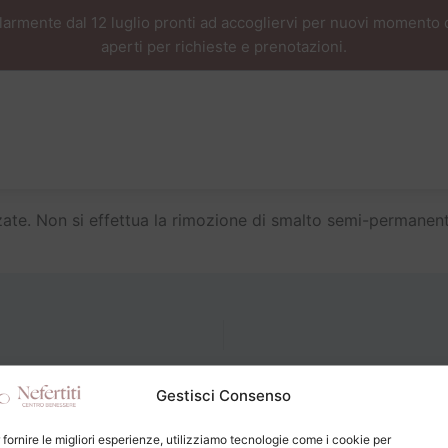
armente dal 12 luglio pronti ad accogliervi per nuovi momento d
aperti per richieste e prenotazioni.
zate. Non si effettua la rimozione di smalto semi-permanent
Gestisci Consenso
 fornire le migliori esperienze, utilizziamo tecnologie come i cookie per