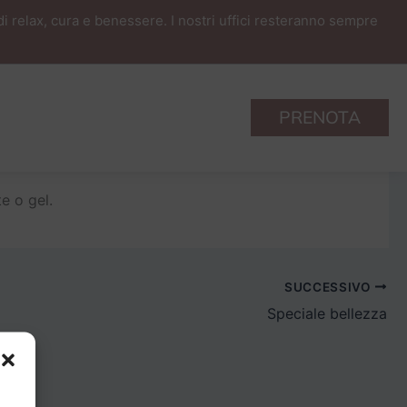
i relax, cura e benessere. I nostri uffici resteranno sempre
PRENOTA
e o gel.
SUCCESSIVO
Speciale bellezza