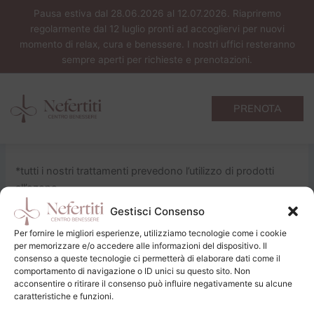
Vai
Pausa estiva dal 28.06.2026 al 12.07.2026. Riapriremo
al
regolarmente dal 12 luglio pronti ad accogliervi per nuovi
contenuto
momento di relax, cura e benessere. I nostri uffici resteranno
sempre aperti per richieste e prenotazioni.
Derma-age | viso
Di
Giorgia Furian
/
19/03/2026
PRENOTA
Adatto a tutti i tipi di pelle con piacevole effetto lifting
istantaneo.
*tutti i nostri trattamenti prevedono l’utilizzo di prodotti
all’ozono.
Gestisci Consenso
Per fornire le migliori esperienze, utilizziamo tecnologie come i cookie
PRECEDENTE
SUCCESSIVO
per memorizzare e/o accedere alle informazioni del dispositivo. Il
consenso a queste tecnologie ci permetterà di elaborare dati come il
comportamento di navigazione o ID unici su questo sito. Non
acconsentire o ritirare il consenso può influire negativamente su alcune
caratteristiche e funzioni.