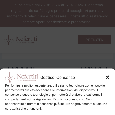
Vai
Pausa estiva dal 28.06.2026 al 12.07.2026. Riapriremo
al
regolarmente dal 12 luglio pronti ad accogliervi per nuovi
contenuto
momento di relax, cura e benessere. I nostri uffici resteranno
sempre aperti per richieste e prenotazioni.
Gambe più leggere
Di
Giorgia Furian
/
19/03/2026
PRENOTA
3 massaggi di linfodrenaggio alle gambe (25 min.)
3 bendaggi a freddo (25 min.)
PRECEDENTE
SUCCESSIVO
Gestisci Consenso
Per fornire le migliori esperienze, utilizziamo tecnologie come i cookie
per memorizzare e/o accedere alle informazioni del dispositivo. Il
consenso a queste tecnologie ci permetterà di elaborare dati come il
comportamento di navigazione o ID unici su questo sito. Non
acconsentire o ritirare il consenso può influire negativamente su alcune
caratteristiche e funzioni.