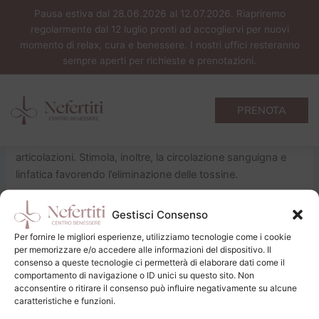
Vai
Pausa estiva dal 28.06.2026 al 12.07.2026. Riapriremo
al
regolarmente dal 12 luglio pronti ad accogliervi per nuovi
contenuto
momento di relax, cura e benessere. I nostri uffici resteranno
sempre aperti per richieste e prenotazioni.
Massaggio californiano®
Di
Giorgia Furian
/
19/03/2026
PRENOTA
Tecnica di massaggio che agisce sul sistema muscolare,
sciogliendo le contratture e rendendo più elastiche le
articolazioni. Stimola, inoltre, la circolazione sanguigna e
linfatica favorendo l’eliminazione delle tossine.
Gestisci Consenso
PRECEDENTE
SUCCESSIVO
Per fornire le migliori esperienze, utilizziamo tecnologie come i cookie
per memorizzare e/o accedere alle informazioni del dispositivo. Il
consenso a queste tecnologie ci permetterà di elaborare dati come il
comportamento di navigazione o ID unici su questo sito. Non
acconsentire o ritirare il consenso può influire negativamente su alcune
caratteristiche e funzioni.